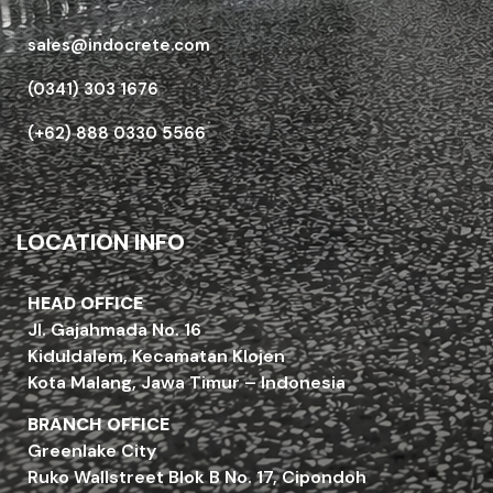
sales@indocrete.com
(0341) 303 1676
(+62) 888 0330 5566
LOCATION INFO
HEAD OFFICE
Jl. Gajahmada No. 16
Kiduldalem, Kecamatan Klojen
Kota Malang, Jawa Timur – Indonesia
BRANCH OFFICE
Greenlake City
Ruko Wallstreet Blok B No. 17, Cipondoh